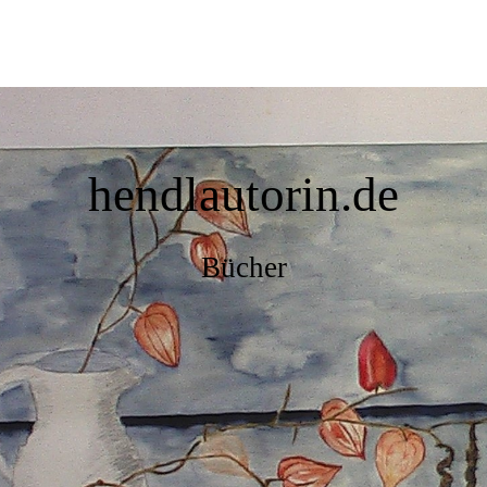
hendlautorin.de
Bücher