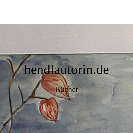
hendlautorin.de
Bücher