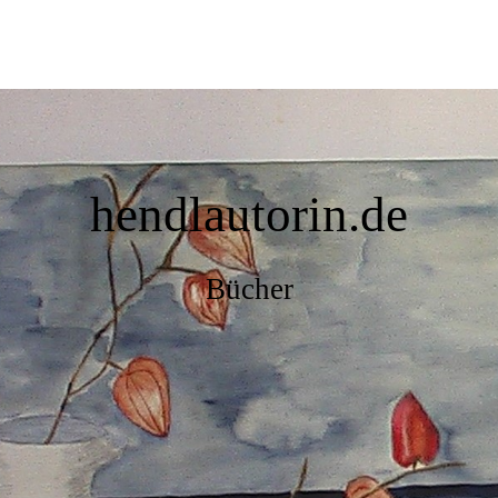
hendlautorin.de
Bücher