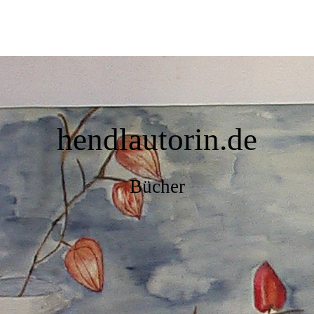
hendlautorin.de
Bücher