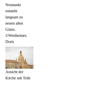
Neumarkt
entsteht
langsam zu
neuen alten
Glanz.
©Wertheimer,
Doris
Ansicht der
Kirche mit Teile
des Neumarktes
2007
©Wertheimer,
Doris