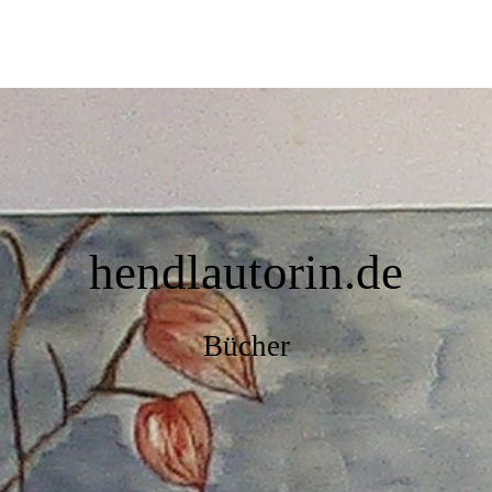
hendlautorin.de
Bücher